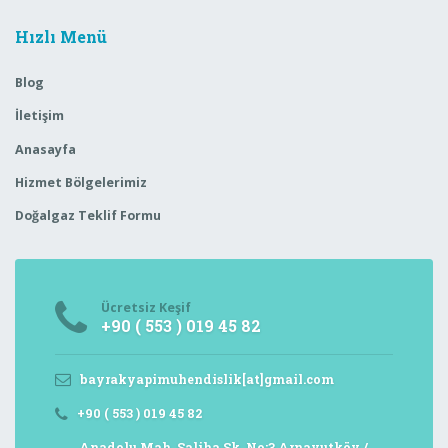
Hızlı Menü
Blog
İletişim
Anasayfa
Hizmet Bölgelerimiz
Doğalgaz Teklif Formu
Ücretsiz Keşif
+90 ( 553 ) 019 45 82
bayrakyapimuhendislik[at]gmail.com
+90 ( 553 ) 019 45 82
Anadolu Mah. Saliha Sk. No:3 Arnavutköy /