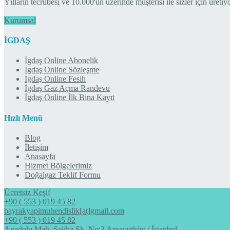
Yılların tecrübesi ve 10.000'ün üzerinde müşterisi ile sizler için üretiy
Kurumsal
İGDAŞ
İgdaş Online Abonelik
İgdaş Online Sözleşme
İgdaş Online Fesih
İgdaş Gaz Açma Randevu
İgdaş Online İlk Bina Kayıt
Hızlı Menü
Blog
İletişim
Anasayfa
Hizmet Bölgelerimiz
Doğalgaz Teklif Formu
Ücretsiz Keşif
+90 ( 553 ) 019 45 82
bayrakyapimuhendislik[at]gmail.com
+90 ( 553 ) 019 45 82
Anadolu Mah. Saliha Sk. No:3 Arnavutköy / İstanbul