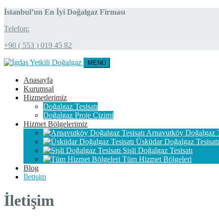
İstanbul’un En İyi Doğalgaz Firması
Telefon:
+90 ( 553 ) 019 45 82
MENÜ
Anasayfa
Kurumsal
Hizmetlerimiz
Doğalgaz Tesisatı
Doğalgaz Proje Çizimi
Hizmet Bölgelerimiz
Arnavutköy Doğalgaz T
Üsküdar Doğalgaz Tesisatı
Şişli Doğalgaz Tesisatı
Tüm Hizmet Bölgeleri
Blog
İletişim
İletişim