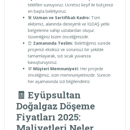
teklifleri sunuyoruz. Ücretsiz keşif ile bütçenizi
en başta belirliyoruz.
🛠️
Uzman ve Sertifikalı Kadro:
Tüm
ekibimiz, alanında deneyimli ve İGDAŞ yetki
belgelerine sahip ustalardan oluşur.
Güvenliğiniz bizim önceliğimizdir.
⏰
Zamanında Teslim:
Belirttiğimiz sürede
projenizi eksiksiz ve sorunsuz bir şekilde
tamamlayarak, sizi sıcak yuvanıza
kavuşturuyoruz.
💯
Müşteri Memnuniyeti:
Her projede
önceliğimiz, sizin memnuniyetinizdir. Sürecin
her aşamasında sizi bilgilendiririz.
🧾 Eyüpsultan
Doğalgaz Döşeme
Fiyatları 2025:
Maliyetleri Neler