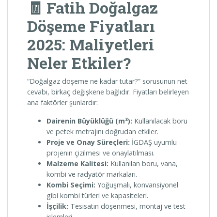
🧾 Fatih Doğalgaz
Döşeme Fiyatları
2025: Maliyetleri
Neler Etkiler?
“Doğalgaz döşeme ne kadar tutar?” sorusunun net
cevabı, birkaç değişkene bağlıdır. Fiyatları belirleyen
ana faktörler şunlardır:
Dairenin Büyüklüğü (m²):
Kullanılacak boru
ve petek metrajını doğrudan etkiler.
Proje ve Onay Süreçleri:
İGDAŞ uyumlu
projenin çizilmesi ve onaylatılması.
Malzeme Kalitesi:
Kullanılan boru, vana,
kombi ve radyatör markaları.
Kombi Seçimi:
Yoğuşmalı, konvansiyonel
gibi kombi türleri ve kapasiteleri.
İşçilik:
Tesisatın döşenmesi, montaj ve test
işlemleri.