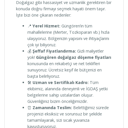
Doğalgaz gibi hassasiyet ve uzmanlık gerektiren bir
konuda doğru firmayı seçmek hayati önem taşır.
İşte bizi öne çıkaran nedenler:
📍
Yerel Hizmet:
Güngören’in tüm
mahallelerine (Merter, Tozkoparan vb.) hızla
ulaşıyoruz. Bölgenizin yapısını ve ihtiyaçlarını
çok iyi biliyoruz.
💰
Şeffaf Fiyatlandırma:
Gizli maliyetler
yok!
Güngören doğalgaz döşeme fiyatları
konusunda en rekabetçi ve net teklifleri
sunuyoruz. Ücretsiz keşif ile bütçenizi en
başta belirliyoruz.
🛠️
Uzman ve Sertifikalı Kadro:
Tüm
ekibimiz, alanında deneyimli ve İGDAŞ yetki
belgelerine sahip ustalardan oluşur.
Güvenliğiniz bizim önceliğimizdir.
⏰
Zamanında Teslim:
Belirttiğimiz sürede
projenizi eksiksiz ve sorunsuz bir şekilde
tamamlayarak, sizi sıcak yuvanıza
kavuşturuyoruz.