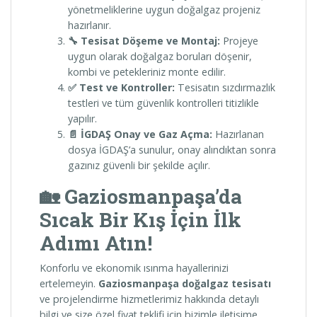
yönetmeliklerine uygun doğalgaz projeniz
hazırlanır.
🔧 Tesisat Döşeme ve Montaj:
Projeye
uygun olarak doğalgaz boruları döşenir,
kombi ve petekleriniz monte edilir.
✅ Test ve Kontroller:
Tesisatın sızdırmazlık
testleri ve tüm güvenlik kontrolleri titizlikle
yapılır.
📄 İGDAŞ Onay ve Gaz Açma:
Hazırlanan
dosya İGDAŞ’a sunulur, onay alındıktan sonra
gazınız güvenli bir şekilde açılır.
🏡 Gaziosmanpaşa’da
Sıcak Bir Kış İçin İlk
Adımı Atın!
Konforlu ve ekonomik ısınma hayallerinizi
ertelemeyin.
Gaziosmanpaşa doğalgaz tesisatı
ve projelendirme hizmetlerimiz hakkında detaylı
bilgi ve size özel fiyat teklifi için bizimle iletişime