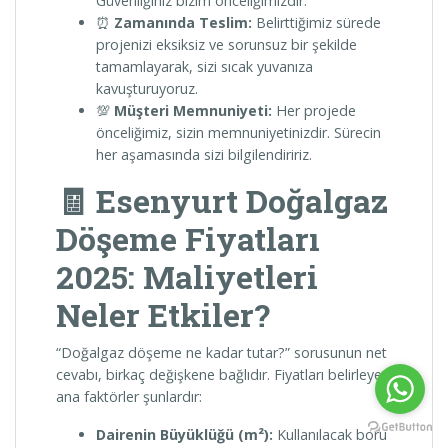
Güvenliğiniz bizim önceliğimizdir.
⏰
Zamanında Teslim:
Belirttiğimiz sürede
projenizi eksiksiz ve sorunsuz bir şekilde
tamamlayarak, sizi sıcak yuvanıza
kavuşturuyoruz.
💯
Müşteri Memnuniyeti:
Her projede
önceliğimiz, sizin memnuniyetinizdir. Sürecin
her aşamasında sizi bilgilendiririz.
🧾 Esenyurt Doğalgaz
Döşeme Fiyatları
2025: Maliyetleri
Neler Etkiler?
“Doğalgaz döşeme ne kadar tutar?” sorusunun net
cevabı, birkaç değişkene bağlıdır. Fiyatları belirleyen
ana faktörler şunlardır:
Dairenin Büyüklüğü (m²):
Kullanılacak boru