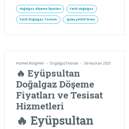
doğalgaz döşeme fiyatları
fatih doğalgaz
Fatih Doğalgaz Tesisatı
igdaş yetkili firma
Hizmet Bölgeleri
DogalgazTesisati
26 Haziran 2025
🔥 Eyüpsultan
Doğalgaz Döşeme
Fiyatları ve Tesisat
Hizmetleri
🔥 Eyüpsultan