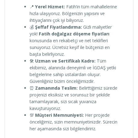
📍
Yerel Hizmet:
Fatih’in tüm mahallelerine
hızla ulaşıyoruz. Bölgenizin yapısını ve
ihtiyaçlarını çok iyi biliyoruz.
💰
Şeffaf Fiyatlandırma:
Gizli maliyetler
yok!
Fatih doğalgaz döşeme fiyatları
konusunda en rekabetçi ve net teklifleri
sunuyoruz. Ücretsiz keşif ile bütçenizi en
başta belirliyoruz.
🛠️
Uzman ve Sertifikalı Kadro:
Tüm
ekibimiz, alanında deneyimli ve İGDAŞ yetki
belgelerine sahip ustalardan oluşur.
Güvenliğiniz bizim önceliğimizdir.
⏰
Zamanında Teslim:
Belirttiğimiz sürede
projenizi eksiksiz ve sorunsuz bir şekilde
tamamlayarak, sizi sıcak yuvanıza
kavuşturuyoruz.
💯
Müşteri Memnuniyeti:
Her projede
önceliğimiz, sizin memnuniyetinizdir. Sürecin
her aşamasında sizi bilgilendiririz.