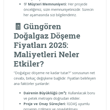
💯
Müşteri Memnuniyeti:
Her projede
önceliğimiz, sizin memnuniyetinizdir. Sürecin
her aşamasında sizi bilgilendiririz.
🧾 Güngören
Doğalgaz Döşeme
Fiyatları 2025:
Maliyetleri Neler
Etkiler?
“Doğalgaz döşeme ne kadar tutar?” sorusunun net
cevabı, birkaç değişkene bağlıdır. Fiyatları belirleyen
ana faktörler şunlardır:
Dairenin Büyüklüğü (m²):
Kullanılacak boru
ve petek metrajını doğrudan etkiler.
Proje ve Onay Süreçleri:
İGDAŞ uyumlu
projenin çizilmesi ve onaylatılması.