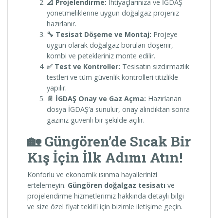
📐 Projelendirme:
İhtiyaçlarınıza ve İGDAŞ
yönetmeliklerine uygun doğalgaz projeniz
hazırlanır.
🔧 Tesisat Döşeme ve Montaj:
Projeye
uygun olarak doğalgaz boruları döşenir,
kombi ve petekleriniz monte edilir.
✅ Test ve Kontroller:
Tesisatın sızdırmazlık
testleri ve tüm güvenlik kontrolleri titizlikle
yapılır.
📄 İGDAŞ Onay ve Gaz Açma:
Hazırlanan
dosya İGDAŞ’a sunulur, onay alındıktan sonra
gazınız güvenli bir şekilde açılır.
🏡 Güngören’de Sıcak Bir
Kış İçin İlk Adımı Atın!
Konforlu ve ekonomik ısınma hayallerinizi
ertelemeyin.
Güngören doğalgaz tesisatı
ve
projelendirme hizmetlerimiz hakkında detaylı bilgi
ve size özel fiyat teklifi için bizimle iletişime geçin.