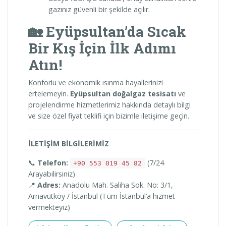
gazınız güvenli bir şekilde açılır.
🏡 Eyüpsultan’da Sıcak
Bir Kış İçin İlk Adımı
Atın!
Konforlu ve ekonomik ısınma hayallerinizi
ertelemeyin.
Eyüpsultan doğalgaz tesisatı
ve
projelendirme hizmetlerimiz hakkında detaylı bilgi
ve size özel fiyat teklifi için bizimle iletişime geçin.
İLETİŞİM BİLGİLERİMİZ
📞
Telefon:
(7/24
+90 553 019 45 82
Arayabilirsiniz)
📍
Adres:
Anadolu Mah. Saliha Sok. No: 3/1,
Arnavutköy / İstanbul (Tüm İstanbul’a hizmet
vermekteyiz)