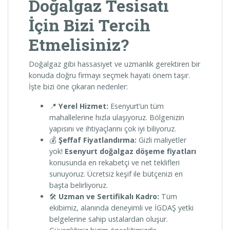
Doğalgaz Tesisatı
İçin Bizi Tercih
Etmelisiniz?
Doğalgaz gibi hassasiyet ve uzmanlık gerektiren bir
konuda doğru firmayı seçmek hayati önem taşır.
İşte bizi öne çıkaran nedenler:
📍
Yerel Hizmet:
Esenyurt’un tüm
mahallelerine hızla ulaşıyoruz. Bölgenizin
yapısını ve ihtiyaçlarını çok iyi biliyoruz.
💰
Şeffaf Fiyatlandırma:
Gizli maliyetler
yok!
Esenyurt doğalgaz döşeme fiyatları
konusunda en rekabetçi ve net teklifleri
sunuyoruz. Ücretsiz keşif ile bütçenizi en
başta belirliyoruz.
🛠️
Uzman ve Sertifikalı Kadro:
Tüm
ekibimiz, alanında deneyimli ve İGDAŞ yetki
belgelerine sahip ustalardan oluşur.