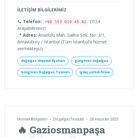
İLETİŞİM BİLGİLERİMİZ
📞
Telefon:
(7/24
+90 553 019 45 82
Arayabilirsiniz)
📍
Adres:
Anadolu Mah. Saliha Sok. No: 3/1,
Arnavutköy / İstanbul (Tüm İstanbul’a hizmet
vermekteyiz)
doğalgaz döşeme fiyatları
güngören doğalgaz
Güngören Doğalgaz Tesisatı
igdaş yetkili firma
Hizmet Bölgeleri
DogalgazTesisati
26 Haziran 2025
🔥 Gaziosmanpaşa