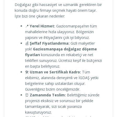
Doğalgaz gibi hassasiyet ve uzmanlık gerektiren bir
konuda doğru firmayı seçmek hayati önem taşır.
İşte bizi öne çıkaran nedenler:
📍
Yerel Hizmet:
Gaziosmanpaşa’nın tüm
mahallelerine hızla ulaşıyoruz. Bölgenizin
yapısını ve ihtiyaçlarını çok iyi biliyoruz.
💰
Şeffaf Fiyatlandırma:
Gizli maliyetler
yok!
Gaziosmanpaşa doğalgaz döşeme
fiyatları
konusunda en rekabetçi ve net
teklifleri sunuyoruz. Ücretsiz keşif ile bütçenizi
en başta belirliyoruz.
🛠️
Uzman ve Sertifikalı Kadro:
Tüm
ekibimiz, alanında deneyimli ve İGDAŞ yetki
belgelerine sahip ustalardan oluşur.
Güvenliğiniz bizim önceliğimizdir.
⏰
Zamanında Teslim:
Belirttiğimiz sürede
projenizi eksiksiz ve sorunsuz bir şekilde
tamamlayarak, sizi sıcak yuvanıza
kavuşturuyoruz.