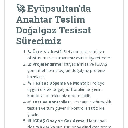
🚀 Eyüpsultan’da
Anahtar Teslim
Doğalgaz Tesisat
Sürecimiz
📞 Ücretsiz Keşif:
Bizi ararsınız, randevu
oluştururuz ve uzmanımız evinizi ziyaret eder.
📐 Projelendirme:
İhtiyaçlarınıza ve İGDAŞ
yönetmeliklerine uygun doğalgaz projeniz
hazırlanır.
🔧 Tesisat Döşeme ve Montaj:
Projeye
uygun olarak doğalgaz boruları döşenir,
kombi ve petekleriniz monte edilir.
✅ Test ve Kontroller:
Tesisatın sızdırmazlık
testleri ve tüm güvenlik kontrolleri titizlikle
yapılır.
📄 İGDAŞ Onay ve Gaz Açma:
Hazırlanan
dosya İGDAŞ’a sunulur, onay alındıktan sonra