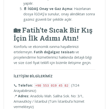
yapılır.
📄 İGDAŞ Onay ve Gaz Açma:
Hazırlanan
dosya İGDAŞ’a sunulur, onay alındıktan sonra
gazınız güvenli bir şekilde açılır.
🏡 Fatih’te Sıcak Bir Kış
İçin İlk Adımı Atın!
Konforlu ve ekonomik ısınma hayallerinizi
ertelemeyin.
Fatih doğalgaz tesisatı
ve
projelendirme hizmetlerimiz hakkında detaylı bilgi
ve size özel fiyat teklifi için bizimle iletişime geçin.
İLETİŞİM BİLGİLERİMİZ
📞
Telefon:
(7/24
+90 553 019 45 82
Arayabilirsiniz)
📍
Adres:
Anadolu Mah. Saliha Sok. No: 3/1,
Arnavutköy / İstanbul (Tüm İstanbul’a hizmet
vermekteyiz)