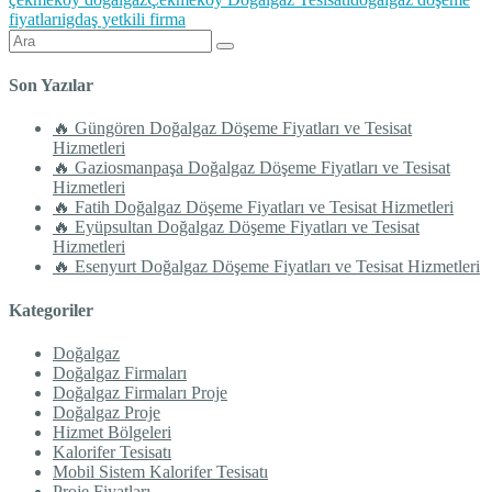
fiyatları
igdaş yetkili firma
Şunu
ara:
Son Yazılar
🔥 Güngören Doğalgaz Döşeme Fiyatları ve Tesisat
Hizmetleri
🔥 Gaziosmanpaşa Doğalgaz Döşeme Fiyatları ve Tesisat
Hizmetleri
🔥 Fatih Doğalgaz Döşeme Fiyatları ve Tesisat Hizmetleri
🔥 Eyüpsultan Doğalgaz Döşeme Fiyatları ve Tesisat
Hizmetleri
🔥 Esenyurt Doğalgaz Döşeme Fiyatları ve Tesisat Hizmetleri
Kategoriler
Doğalgaz
Doğalgaz Firmaları
Doğalgaz Firmaları Proje
Doğalgaz Proje
Hizmet Bölgeleri
Kalorifer Tesisatı
Mobil Sistem Kalorifer Tesisatı
Proje Fiyatları