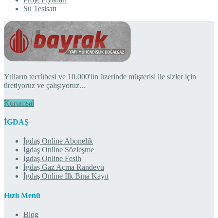
Su Tesisatı
Yılların tecrübesi ve 10.000'ün üzerinde müşterisi ile sizler için
üretiyoruz ve çalışıyoruz...
Kurumsal
İGDAŞ
İgdaş Online Abonelik
İgdaş Online Sözleşme
İgdaş Online Fesih
İgdaş Gaz Açma Randevu
İgdaş Online İlk Bina Kayıt
Hızlı Menü
Blog