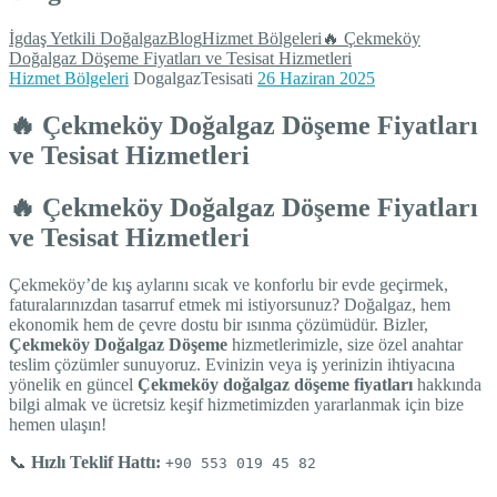
İgdaş Yetkili Doğalgaz
Blog
Hizmet Bölgeleri
🔥 Çekmeköy
Doğalgaz Döşeme Fiyatları ve Tesisat Hizmetleri
Hizmet Bölgeleri
DogalgazTesisati
26 Haziran 2025
🔥 Çekmeköy Doğalgaz Döşeme Fiyatları
ve Tesisat Hizmetleri
🔥 Çekmeköy Doğalgaz Döşeme Fiyatları
ve Tesisat Hizmetleri
Çekmeköy’de kış aylarını sıcak ve konforlu bir evde geçirmek,
faturalarınızdan tasarruf etmek mi istiyorsunuz? Doğalgaz, hem
ekonomik hem de çevre dostu bir ısınma çözümüdür. Bizler,
Çekmeköy Doğalgaz Döşeme
hizmetlerimizle, size özel anahtar
teslim çözümler sunuyoruz. Evinizin veya iş yerinizin ihtiyacına
yönelik en güncel
Çekmeköy doğalgaz döşeme fiyatları
hakkında
bilgi almak ve ücretsiz keşif hizmetimizden yararlanmak için bize
hemen ulaşın!
📞
Hızlı Teklif Hattı:
+90 553 019 45 82