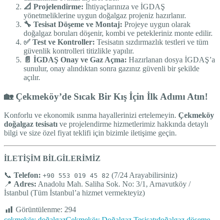
📐 Projelendirme:
İhtiyaçlarınıza ve İGDAŞ
yönetmeliklerine uygun doğalgaz projeniz hazırlanır.
🔧 Tesisat Döşeme ve Montaj:
Projeye uygun olarak
doğalgaz boruları döşenir, kombi ve petekleriniz monte edilir.
✅ Test ve Kontroller:
Tesisatın sızdırmazlık testleri ve tüm
güvenlik kontrolleri titizlikle yapılır.
📄 İGDAŞ Onay ve Gaz Açma:
Hazırlanan dosya İGDAŞ’a
sunulur, onay alındıktan sonra gazınız güvenli bir şekilde
açılır.
🏡 Çekmeköy’de Sıcak Bir Kış İçin İlk Adımı Atın!
Konforlu ve ekonomik ısınma hayallerinizi ertelemeyin.
Çekmeköy
doğalgaz tesisatı
ve projelendirme hizmetlerimiz hakkında detaylı
bilgi ve size özel fiyat teklifi için bizimle iletişime geçin.
İLETİŞİM BİLGİLERİMİZ
📞
Telefon:
(7/24 Arayabilirsiniz)
+90 553 019 45 82
📍
Adres:
Anadolu Mah. Saliha Sok. No: 3/1, Arnavutköy /
İstanbul (Tüm İstanbul’a hizmet vermekteyiz)
Görüntülenme:
294
çekmeköy doğalgaz
Çekmeköy Doğalgaz Tesisatı
doğalgaz döşeme