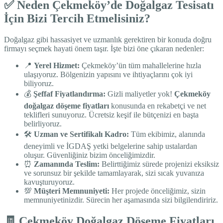
✅ Neden Çekmeköy’de Doğalgaz Tesisatı
İçin Bizi Tercih Etmelisiniz?
Doğalgaz gibi hassasiyet ve uzmanlık gerektiren bir konuda doğru
firmayı seçmek hayati önem taşır. İşte bizi öne çıkaran nedenler:
📍
Yerel Hizmet:
Çekmeköy’ün tüm mahallelerine hızla
ulaşıyoruz. Bölgenizin yapısını ve ihtiyaçlarını çok iyi
biliyoruz.
💰
Şeffaf Fiyatlandırma:
Gizli maliyetler yok!
Çekmeköy
doğalgaz döşeme fiyatları
konusunda en rekabetçi ve net
teklifleri sunuyoruz. Ücretsiz keşif ile bütçenizi en başta
belirliyoruz.
🛠️
Uzman ve Sertifikalı Kadro:
Tüm ekibimiz, alanında
deneyimli ve İGDAŞ yetki belgelerine sahip ustalardan
oluşur. Güvenliğiniz bizim önceliğimizdir.
⏰
Zamanında Teslim:
Belirttiğimiz sürede projenizi eksiksiz
ve sorunsuz bir şekilde tamamlayarak, sizi sıcak yuvanıza
kavuşturuyoruz.
💯
Müşteri Memnuniyeti:
Her projede önceliğimiz, sizin
memnuniyetinizdir. Sürecin her aşamasında sizi bilgilendiririz.
🧾 Çekmeköy Doğalgaz Döşeme Fiyatları