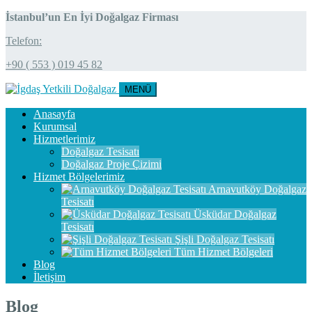
İstanbul’un En İyi Doğalgaz Firması
Telefon:
+90 ( 553 ) 019 45 82
MENÜ
Anasayfa
Kurumsal
Hizmetlerimiz
Doğalgaz Tesisatı
Doğalgaz Proje Çizimi
Hizmet Bölgelerimiz
Arnavutköy Doğalgaz
Tesisatı
Üsküdar Doğalgaz
Tesisatı
Şişli Doğalgaz Tesisatı
Tüm Hizmet Bölgeleri
Blog
İletişim
Blog