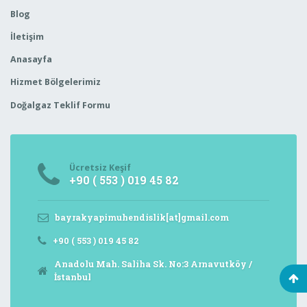
Blog
İletişim
Anasayfa
Hizmet Bölgelerimiz
Doğalgaz Teklif Formu
Ücretsiz Keşif
+90 ( 553 ) 019 45 82
bayrakyapimuhendislik[at]gmail.com
+90 ( 553 ) 019 45 82
Anadolu Mah. Saliha Sk. No:3 Arnavutköy /
İstanbul