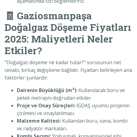
aşamasında sizi bilgilendiririz.
🧾 Gaziosmanpaşa
Doğalgaz Döşeme Fiyatları
2025: Maliyetleri Neler
Etkiler?
“Doğalgaz döşeme ne kadar tutar?” sorusunun net
cevabı, birkaç değişkene bağlıdır. Fiyatları belirleyen ana
faktörler şunlardır:
Dairenin Büyüklüğü (m²):
Kullanılacak boru ve
petek metrajını doğrudan etkiler.
Proje ve Onay Süreçleri:
İGDAŞ uyumlu projenin
çizilmesi ve onaylatılması.
Malzeme Kalitesi:
Kullanılan boru, vana, kombi
ve radyatör markaları.
Kombi Seçimi:
Yoğuşmalı, konvansiyonel gibi