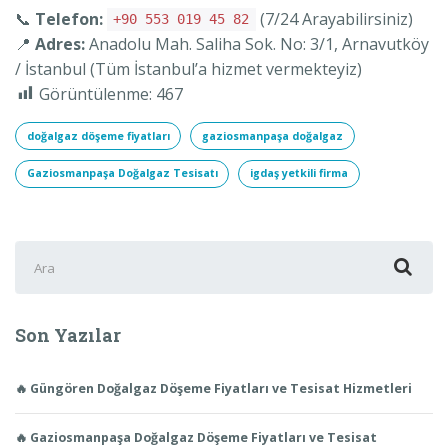
📞
Telefon:
(7/24 Arayabilirsiniz)
+90 553 019 45 82
📍
Adres:
Anadolu Mah. Saliha Sok. No: 3/1, Arnavutköy
/ İstanbul (Tüm İstanbul’a hizmet vermekteyiz)
Görüntülenme:
467
doğalgaz döşeme fiyatları
gaziosmanpaşa doğalgaz
Gaziosmanpaşa Doğalgaz Tesisatı
igdaş yetkili firma
Şunu
ara:
Son Yazılar
🔥 Güngören Doğalgaz Döşeme Fiyatları ve Tesisat Hizmetleri
🔥 Gaziosmanpaşa Doğalgaz Döşeme Fiyatları ve Tesisat