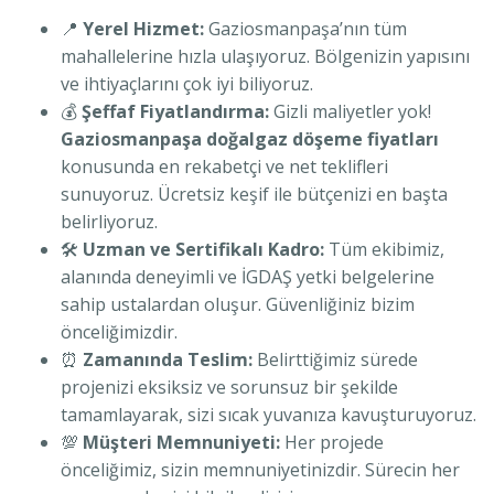
📍
Yerel Hizmet:
Gaziosmanpaşa’nın tüm
mahallelerine hızla ulaşıyoruz. Bölgenizin yapısını
ve ihtiyaçlarını çok iyi biliyoruz.
💰
Şeffaf Fiyatlandırma:
Gizli maliyetler yok!
Gaziosmanpaşa doğalgaz döşeme fiyatları
konusunda en rekabetçi ve net teklifleri
sunuyoruz. Ücretsiz keşif ile bütçenizi en başta
belirliyoruz.
🛠️
Uzman ve Sertifikalı Kadro:
Tüm ekibimiz,
alanında deneyimli ve İGDAŞ yetki belgelerine
sahip ustalardan oluşur. Güvenliğiniz bizim
önceliğimizdir.
⏰
Zamanında Teslim:
Belirttiğimiz sürede
projenizi eksiksiz ve sorunsuz bir şekilde
tamamlayarak, sizi sıcak yuvanıza kavuşturuyoruz.
💯
Müşteri Memnuniyeti:
Her projede
önceliğimiz, sizin memnuniyetinizdir. Sürecin her