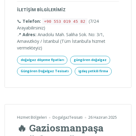
İLETİŞİM BİLGİLERİMİZ
📞
Telefon:
(7/24
+90 553 019 45 82
Arayabilirsiniz)
📍
Adres:
Anadolu Mah. Saliha Sok. No: 3/1,
Arnavutköy / İstanbul (Tüm İstanbul’a hizmet
vermekteyiz)
doğalgaz döşeme fiyatları
güngören doğalgaz
Güngören Doğalgaz Tesisatı
igdaş yetkili firma
Hizmet Bölgeleri
DogalgazTesisati
26 Haziran 2025
🔥 Gaziosmanpaşa