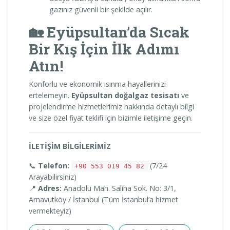
gazınız güvenli bir şekilde açılır.
🏡 Eyüpsultan’da Sıcak
Bir Kış İçin İlk Adımı
Atın!
Konforlu ve ekonomik ısınma hayallerinizi
ertelemeyin.
Eyüpsultan doğalgaz tesisatı
ve
projelendirme hizmetlerimiz hakkında detaylı bilgi
ve size özel fiyat teklifi için bizimle iletişime geçin.
İLETİŞİM BİLGİLERİMİZ
📞
Telefon:
(7/24
+90 553 019 45 82
Arayabilirsiniz)
📍
Adres:
Anadolu Mah. Saliha Sok. No: 3/1,
Arnavutköy / İstanbul (Tüm İstanbul’a hizmet
vermekteyiz)