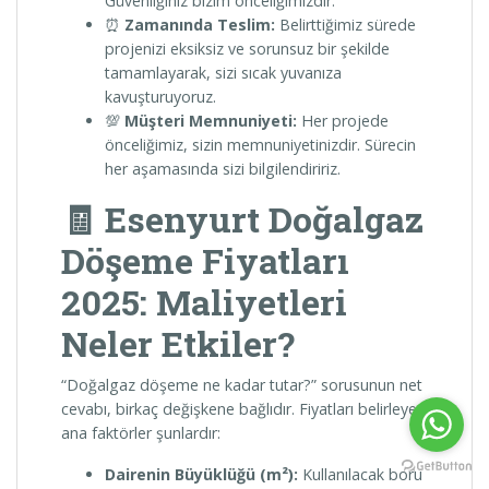
Güvenliğiniz bizim önceliğimizdir.
⏰
Zamanında Teslim:
Belirttiğimiz sürede
projenizi eksiksiz ve sorunsuz bir şekilde
tamamlayarak, sizi sıcak yuvanıza
kavuşturuyoruz.
💯
Müşteri Memnuniyeti:
Her projede
önceliğimiz, sizin memnuniyetinizdir. Sürecin
her aşamasında sizi bilgilendiririz.
🧾 Esenyurt Doğalgaz
Döşeme Fiyatları
2025: Maliyetleri
Neler Etkiler?
“Doğalgaz döşeme ne kadar tutar?” sorusunun net
cevabı, birkaç değişkene bağlıdır. Fiyatları belirleyen
ana faktörler şunlardır:
Dairenin Büyüklüğü (m²):
Kullanılacak boru