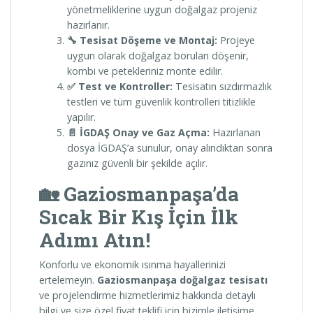
yönetmeliklerine uygun doğalgaz projeniz
hazırlanır.
🔧 Tesisat Döşeme ve Montaj:
Projeye
uygun olarak doğalgaz boruları döşenir,
kombi ve petekleriniz monte edilir.
✅ Test ve Kontroller:
Tesisatın sızdırmazlık
testleri ve tüm güvenlik kontrolleri titizlikle
yapılır.
📄 İGDAŞ Onay ve Gaz Açma:
Hazırlanan
dosya İGDAŞ’a sunulur, onay alındıktan sonra
gazınız güvenli bir şekilde açılır.
🏡 Gaziosmanpaşa’da
Sıcak Bir Kış İçin İlk
Adımı Atın!
Konforlu ve ekonomik ısınma hayallerinizi
ertelemeyin.
Gaziosmanpaşa doğalgaz tesisatı
ve projelendirme hizmetlerimiz hakkında detaylı
bilgi ve size özel fiyat teklifi için bizimle iletişime