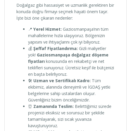
Doğalgaz gibi hassasiyet ve uzmanlık gerektiren bir
konuda doğru firmayı seçmek hayati önem taşır.
İşte bizi öne çıkaran nedenler:
📍
Yerel Hizmet:
Gaziosmanpaşa’nın tüm
mahallelerine hızla ulaşıyoruz. Bölgenizin
yapısını ve ihtiyaçlarını çok iyi biliyoruz.
💰
Şeffaf Fiyatlandırma:
Gizli maliyetler
yok!
Gaziosmanpaşa doğalgaz döşeme
fiyatları
konusunda en rekabetçi ve net
teklifleri sunuyoruz. Ücretsiz keşif ile bütçenizi
en başta belirliyoruz.
🛠️
Uzman ve Sertifikalı Kadro:
Tüm
ekibimiz, alanında deneyimli ve İGDAŞ yetki
belgelerine sahip ustalardan oluşur.
Güvenliğiniz bizim önceliğimizdir.
⏰
Zamanında Teslim:
Belirttiğimiz sürede
projenizi eksiksiz ve sorunsuz bir şekilde
tamamlayarak, sizi sıcak yuvanıza
kavuşturuyoruz.