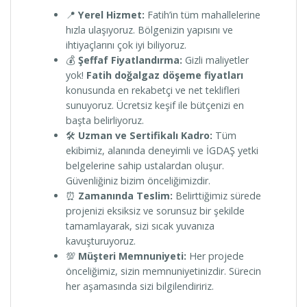
📍
Yerel Hizmet:
Fatih’in tüm mahallelerine
hızla ulaşıyoruz. Bölgenizin yapısını ve
ihtiyaçlarını çok iyi biliyoruz.
💰
Şeffaf Fiyatlandırma:
Gizli maliyetler
yok!
Fatih doğalgaz döşeme fiyatları
konusunda en rekabetçi ve net teklifleri
sunuyoruz. Ücretsiz keşif ile bütçenizi en
başta belirliyoruz.
🛠️
Uzman ve Sertifikalı Kadro:
Tüm
ekibimiz, alanında deneyimli ve İGDAŞ yetki
belgelerine sahip ustalardan oluşur.
Güvenliğiniz bizim önceliğimizdir.
⏰
Zamanında Teslim:
Belirttiğimiz sürede
projenizi eksiksiz ve sorunsuz bir şekilde
tamamlayarak, sizi sıcak yuvanıza
kavuşturuyoruz.
💯
Müşteri Memnuniyeti:
Her projede
önceliğimiz, sizin memnuniyetinizdir. Sürecin
her aşamasında sizi bilgilendiririz.