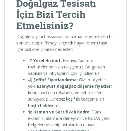
Doğalgaz Tesisatı
İçin Bizi Tercih
Etmelisiniz?
Doğalgaz gibi hassasiyet ve uzmanlık gerektiren bir
konuda doğru firmayı seçmek hayati önem taşır.
İşte bizi öne çıkaran nedenler:
📍
Yerel Hizmet:
Esenyurt’un tüm
mahallelerine hızla ulaşıyoruz. Bölgenizin
yapısını ve ihtiyaçlarını çok iyi biliyoruz.
💰
Şeffaf Fiyatlandırma:
Gizli maliyetler
yok!
Esenyurt doğalgaz döşeme fiyatları
konusunda en rekabetçi ve net teklifleri
sunuyoruz. Ücretsiz keşif ile bütçenizi en
başta belirliyoruz.
🛠️
Uzman ve Sertifikalı Kadro:
Tüm
ekibimiz, alanında deneyimli ve İGDAŞ yetki
belgelerine sahip ustalardan oluşur.