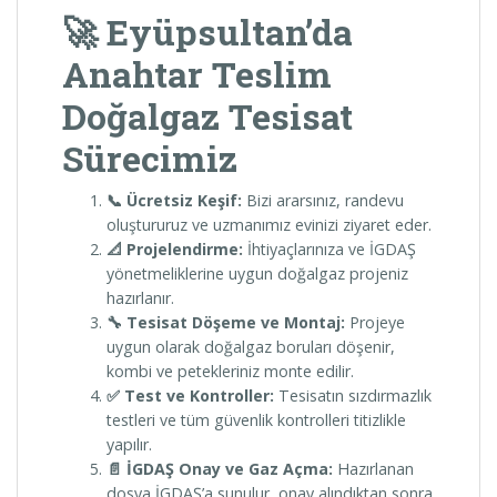
🚀 Eyüpsultan’da
Anahtar Teslim
Doğalgaz Tesisat
Sürecimiz
📞 Ücretsiz Keşif:
Bizi ararsınız, randevu
oluştururuz ve uzmanımız evinizi ziyaret eder.
📐 Projelendirme:
İhtiyaçlarınıza ve İGDAŞ
yönetmeliklerine uygun doğalgaz projeniz
hazırlanır.
🔧 Tesisat Döşeme ve Montaj:
Projeye
uygun olarak doğalgaz boruları döşenir,
kombi ve petekleriniz monte edilir.
✅ Test ve Kontroller:
Tesisatın sızdırmazlık
testleri ve tüm güvenlik kontrolleri titizlikle
yapılır.
📄 İGDAŞ Onay ve Gaz Açma:
Hazırlanan
dosya İGDAŞ’a sunulur, onay alındıktan sonra