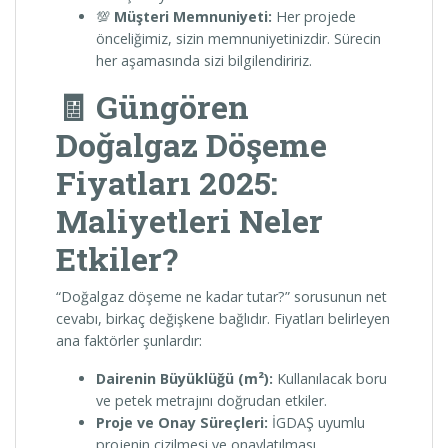
💯
Müşteri Memnuniyeti:
Her projede
önceliğimiz, sizin memnuniyetinizdir. Sürecin
her aşamasında sizi bilgilendiririz.
🧾 Güngören
Doğalgaz Döşeme
Fiyatları 2025:
Maliyetleri Neler
Etkiler?
“Doğalgaz döşeme ne kadar tutar?” sorusunun net
cevabı, birkaç değişkene bağlıdır. Fiyatları belirleyen
ana faktörler şunlardır:
Dairenin Büyüklüğü (m²):
Kullanılacak boru
ve petek metrajını doğrudan etkiler.
Proje ve Onay Süreçleri:
İGDAŞ uyumlu
projenin çizilmesi ve onaylatılması.