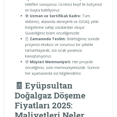
teklifleri sunuyoruz. Ücretsiz keşif ile bütçenizi
en başta belirliyoruz.
🛠️
Uzman ve Sertifikalı Kadro:
Tüm
ekibimiz, alanında deneyimli ve İGDAŞ yetki
belgelerine sahip ustalardan oluşur.
Güvenliğiniz bizim önceliğimizdir.
⏰
Zamanında Teslim:
Belirttiğimiz sürede
projenizi eksiksiz ve sorunsuz bir şekilde
tamamlayarak, sizi sıcak yuvanıza
kavuşturuyoruz.
💯
Müşteri Memnuniyeti:
Her projede
önceliğimiz, sizin memnuniyetinizdir. Sürecin
her aşamasında sizi bilgilendiririz.
🧾 Eyüpsultan
Doğalgaz Döşeme
Fiyatları 2025:
Maliyetleri Neler