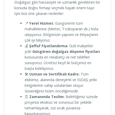
Doğalgaz gibi hassasiyet ve uzmanlık gerektiren bir
konuda doğru firmayı seçmek hayati önem taşır.
İşte bizi öne çıkaran nedenler:
📍
Yerel Hizmet:
Güngören’in tüm
mahallelerine (Merter, Tozkoparan vb.) hızla
ulaşıyoruz. Bölgenizin yapısını ve ihtiyaçlarını
çok iyi biliyoruz.
💰
Şeffaf Fiyatlandırma:
Gizli maliyetler
yok!
Güngören doğalgaz döşeme fiyatları
konusunda en rekabetçi ve net teklifleri
sunuyoruz. Ücretsiz keşif ile bütçenizi en
başta belirliyoruz.
🛠️
Uzman ve Sertifikalı Kadro:
Tüm
ekibimiz, alanında deneyimli ve İGDAŞ yetki
belgelerine sahip ustalardan oluşur.
Güvenliğiniz bizim önceliğimizdir.
⏰
Zamanında Teslim:
Belirttiğimiz sürede
projenizi eksiksiz ve sorunsuz bir şekilde
tamamlayarak, sizi sıcak yuvanıza
kavuşturuyoruz.