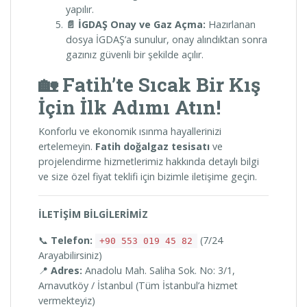
yapılır.
📄 İGDAŞ Onay ve Gaz Açma:
Hazırlanan
dosya İGDAŞ’a sunulur, onay alındıktan sonra
gazınız güvenli bir şekilde açılır.
🏡 Fatih’te Sıcak Bir Kış
İçin İlk Adımı Atın!
Konforlu ve ekonomik ısınma hayallerinizi
ertelemeyin.
Fatih doğalgaz tesisatı
ve
projelendirme hizmetlerimiz hakkında detaylı bilgi
ve size özel fiyat teklifi için bizimle iletişime geçin.
İLETİŞİM BİLGİLERİMİZ
📞
Telefon:
(7/24
+90 553 019 45 82
Arayabilirsiniz)
📍
Adres:
Anadolu Mah. Saliha Sok. No: 3/1,
Arnavutköy / İstanbul (Tüm İstanbul’a hizmet
vermekteyiz)