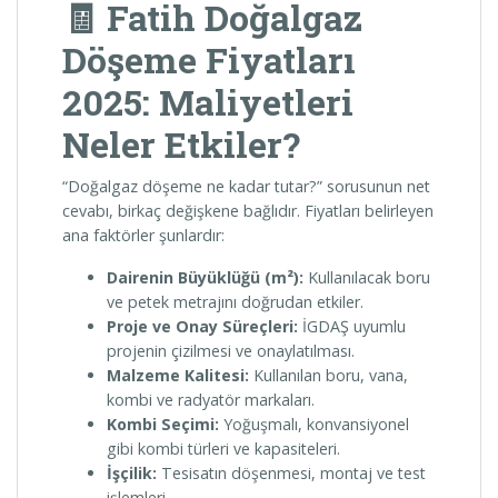
🧾 Fatih Doğalgaz
Döşeme Fiyatları
2025: Maliyetleri
Neler Etkiler?
“Doğalgaz döşeme ne kadar tutar?” sorusunun net
cevabı, birkaç değişkene bağlıdır. Fiyatları belirleyen
ana faktörler şunlardır:
Dairenin Büyüklüğü (m²):
Kullanılacak boru
ve petek metrajını doğrudan etkiler.
Proje ve Onay Süreçleri:
İGDAŞ uyumlu
projenin çizilmesi ve onaylatılması.
Malzeme Kalitesi:
Kullanılan boru, vana,
kombi ve radyatör markaları.
Kombi Seçimi:
Yoğuşmalı, konvansiyonel
gibi kombi türleri ve kapasiteleri.
İşçilik:
Tesisatın döşenmesi, montaj ve test
işlemleri.