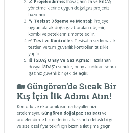
📐 Projelendirme:
İhtiyaçlarınıza ve İGDAŞ
yönetmeliklerine uygun doğalgaz projeniz
hazırlanır.
🔧 Tesisat Döşeme ve Montaj:
Projeye
uygun olarak doğalgaz boruları döşenir,
kombi ve petekleriniz monte edilir.
✅ Test ve Kontroller:
Tesisatın sızdırmazlık
testleri ve tüm güvenlik kontrolleri titizlikle
yapılır.
📄 İGDAŞ Onay ve Gaz Açma:
Hazırlanan
dosya İGDAŞ’a sunulur, onay alındıktan sonra
gazınız güvenli bir şekilde açılır.
🏡 Güngören’de Sıcak Bir
Kış İçin İlk Adımı Atın!
Konforlu ve ekonomik ısınma hayallerinizi
ertelemeyin.
Güngören doğalgaz tesisatı
ve
projelendirme hizmetlerimiz hakkında detaylı bilgi
ve size özel fiyat teklifi için bizimle iletişime geçin.