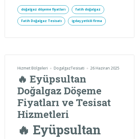
doğalgaz döşeme fiyatları
fatih doğalgaz
Fatih Doğalgaz Tesisatı
igdaş yetkili firma
Hizmet Bölgeleri
DogalgazTesisati
26 Haziran 2025
🔥 Eyüpsultan
Doğalgaz Döşeme
Fiyatları ve Tesisat
Hizmetleri
🔥 Eyüpsultan