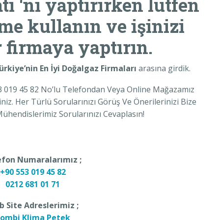
tı
‘nı yaptırırken lütfen
me kullanın ve işinizi
 firmaya yaptırın.
ürkiye’nin En İyi Doğalgaz Firmaları
arasına girdik.
3 019 45 82 No’lu Telefondan Veya Online Mağazamız
z. Her Türlü Sorularınızı Görüş Ve Önerilerinizi Bize
ühendislerimiz Sorularınızı Cevaplasın!
efon Numaralarımız ;
+90 553 019 45 82
0212 681 01 71
 Site Adreslerimiz ;
ombi Klima Petek