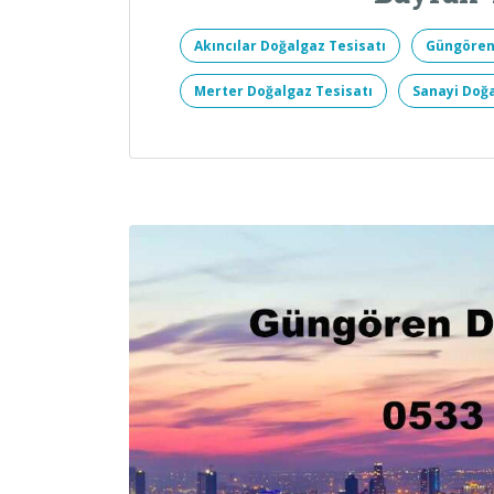
Akıncılar Doğalgaz Tesisatı
Güngören
Merter Doğalgaz Tesisatı
Sanayi Doğa