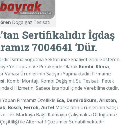
ören
Doğalgaz Tesisatı
tan Sertifikalıdır İgdaş
ramız 7004641 ‘Dür.
ardır Isıtma Soğutma Sektöründe Faaliyetlerini Gösteren
kiye Ye Toptan Ve Perakende Olarak
Kombi
,
Klima
,
r Vanası Ürünlerinin Satışını Yapmaktadır. Firmamız
si
, Kombi Montajı, Kombi Değişimi, Su Tesisatı, Petek
ındaki Hizmetini Sadece İstanbul içinde Verebilmektedir.
ı Yapan Firmamız Özellikle
Eca, Demirdöküm, Ariston,
, Bosch, Ferroli, Airfel
Markaların Ürünlerinin Satışı
mize Tek Markaya Bağlı Kalmayıp Çalışmakta Olduğumuz
şitliliği ile Alternatif Çözümler Sunabilmektedir.