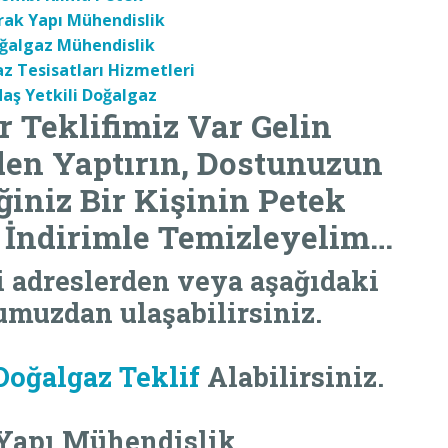
rak Yapı Mühendislik
ğalgaz Mühendislik
z Tesisatları Hizmetleri
daş Yetkili Doğalgaz
r Teklifimiz Var Gelin
zden Yaptırın, Dostunuzun
iniz Bir Kişinin
Petek
 İndirimle Temizleyelim…
i adreslerden veya aşağıdaki
muzdan ulaşabilirsiniz.
Doğalgaz Teklif
Alabilirsiniz.
Yapı Mühendislik