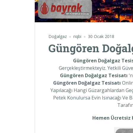
Doğalgaz
riqbi
30 Ocak 2018
Güngören Doğalg
Güngören Doğalgaz Tesis
Gerçekleştirmekteyiz. Yetkili Güv
Güngören
Doğalgaz Tesisatı
‘
Güngören
Doğalgaz Tesisatı
Onlin
Yapılacağı Hangi Güzargahlardan Geç
Petek Konulursa Evin Isınacağı Ve B
Tarafın
Hemen Ücretsiz Ke