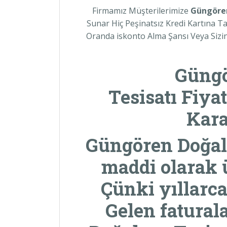
Firmamız Müşterilerimize
Güngör
Sunar Hiç Peşinatsız Kredi Kartına Ta
Oranda iskonto Alma Şansı Veya Si
Güng
Tesisatı Fiy
Kara
Güngören Doğalg
maddi olarak 
Çünki yıllarca
Gelen faturala