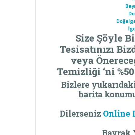
Bay
Do
Doğalga
İg
Size Şöyle Bi
Tesisatınızı Bi
veya Önereceğ
Temizliği
‘ni %50
Bizlere yukarıdak
harita konumu
Dilerseniz
Online 
Bayrak 