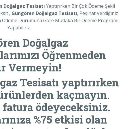
en
Doğalgaz Tesisatı
Yaptırırken Bir Çok Ödeme Şekli
ksit ,
Güngören
Doğalgaz Tesisatı
, Peşinat Verdiğiniz
zin Ödeme Durumuna Göre Mutlaka Bir Ödeme Programı
Yapabiliriz.
ören
Doğalgaz
atlarımızı Öğrenmeden
r Vermeyin!
az Tesisatı
yaptırırken
ürünlerden kaçmayın.
 fatura ödeyeceksiniz.
rınıza %75 etkisi olan