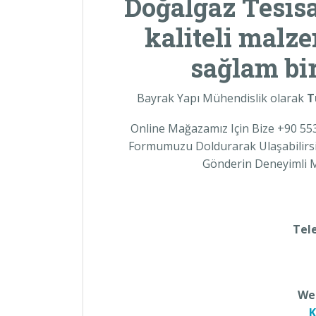
Doğalgaz Tesisa
kaliteli malze
sağlam bir
Bayrak Yapı Mühendislik olarak
T
Online Mağazamız Için Bize +90 55
Formumuzu Doldurarak Ulaşabilirsini
Gönderin Deneyimli M
Tel
Web
K