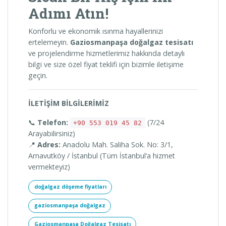
Adımı Atın!
Konforlu ve ekonomik ısınma hayallerinizi
ertelemeyin.
Gaziosmanpaşa doğalgaz tesisatı
ve projelendirme hizmetlerimiz hakkında detaylı
bilgi ve size özel fiyat teklifi için bizimle iletişime
geçin.
İLETİŞİM BİLGİLERİMİZ
📞
Telefon:
(7/24
+90 553 019 45 82
Arayabilirsiniz)
📍
Adres:
Anadolu Mah. Saliha Sok. No: 3/1,
Arnavutköy / İstanbul (Tüm İstanbul’a hizmet
vermekteyiz)
doğalgaz döşeme fiyatları
gaziosmanpaşa doğalgaz
Gaziosmanpaşa Doğalgaz Tesisatı