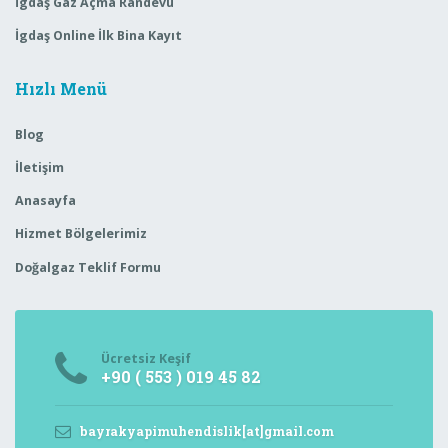
İgdaş Gaz Açma Randevu
İgdaş Online İlk Bina Kayıt
Hızlı Menü
Blog
İletişim
Anasayfa
Hizmet Bölgelerimiz
Doğalgaz Teklif Formu
Ücretsiz Keşif
+90 ( 553 ) 019 45 82
bayrakyapimuhendislik[at]gmail.com