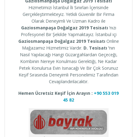
Gaziosmanpaşa Doğalgaz 2019 Tesisatı
Hizmetimizi İstanbul İli Sınırları İçerisinde
Gerçekleştirmekteyiz. Yetkili Güvenilir Bir Firma
Olarak Deneyimli Ve Uzman Kadro ile
Gaziosmanpaşa
Doğalgaz 2019 Tesisatı
‘nızı
Profesyonel Bir Şekilde Yapmaktayız. İstanbul içi
Gaziosmanpaşa
Doğalgaz 2019 Tesisatı
Online
Mağazamız Hizmetimiz Vardır.
D. Tesisatı ‘
nın
Nasıl Yapılacağı Hangi Güzargahlardan Geçeceği,
Kombinin Nereye Konulması Gerektiği, Ne Kadar
Petek Konulursa Evin Isınacağı Ve Bir Çok Sorunuz
Keşif Sırasında Deneyimli Personelimiz Tarafından
Cevaplandırılacaktır.
Hemen Ücretsiz Keşif İçin Arayın :
+90 553 019
45 82