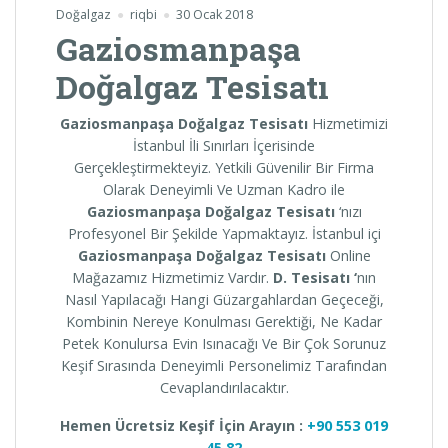
Doğalgaz
riqbi
30 Ocak 2018
Gaziosmanpaşa
Doğalgaz Tesisatı
Gaziosmanpaşa Doğalgaz Tesisatı
Hizmetimizi
İstanbul İli Sınırları İçerisinde
Gerçekleştirmekteyiz. Yetkili Güvenilir Bir Firma
Olarak Deneyimli Ve Uzman Kadro ile
Gaziosmanpaşa
Doğalgaz Tesisatı
‘nızı
Profesyonel Bir Şekilde Yapmaktayız. İstanbul içi
Gaziosmanpaşa
Doğalgaz Tesisatı
Online
Mağazamız Hizmetimiz Vardır.
D. Tesisatı ‘
nın
Nasıl Yapılacağı Hangi Güzargahlardan Geçeceği,
Kombinin Nereye Konulması Gerektiği, Ne Kadar
Petek Konulursa Evin Isınacağı Ve Bir Çok Sorunuz
Keşif Sırasında Deneyimli Personelimiz Tarafından
Cevaplandırılacaktır.
Hemen Ücretsiz Keşif İçin Arayın :
+90 553 019
45 82