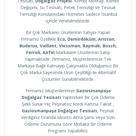
Tesisatı,
Doğalgaz Projesi
, Kombi Montajı, Kombi
Değişimi, Su Tesisatı, Petek Temizliği Ve Tesisat
Temizliği Konularındaki Hizmetini Sadece İstanbul
içinde Verebilmektedir.
Bir Çok Markanın Ürünlerinin Satışını Yapan
Firmamız Özellikle
Eca, Demirdöküm, Ariston,
Buderus, Vaillant, Viessman, Baymak, Bosch,
Ferroli, Airfel
Markaların Ürünlerinin Satışı
Yapmaktadır. Firmamız, Müşterilerimize Tek
Markaya Bağlı Kalmayıp Çalışmakta Olduğumuz Bir
Çok Marka Sayesinde Ürün Çeşitliliği ile Alternatif
Çözümler Sunabilmektedir.
Firmamız Müşterilerimize
Gaziosmanpaşa
Doğalgaz Tesisatı
Yaptırırken Bir Çok Ödeme
Şekli Sunar Hiç Peşinatsız Kredi Kartına Taksit ,
Gaziosmanpaşa
Doğalgaz Tesisatı
, Peşinat
Verdiğiniz Oranda iskonto Alma Şansı Veya Sizin
Ödeme Durumuna Göre Mutlaka Bir Ödeme
Programı Yapabiliriz.