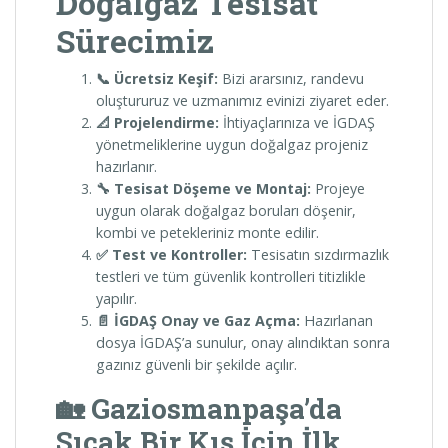
Doğalgaz Tesisat
Sürecimiz
📞 Ücretsiz Keşif:
Bizi ararsınız, randevu
oluştururuz ve uzmanımız evinizi ziyaret eder.
📐 Projelendirme:
İhtiyaçlarınıza ve İGDAŞ
yönetmeliklerine uygun doğalgaz projeniz
hazırlanır.
🔧 Tesisat Döşeme ve Montaj:
Projeye
uygun olarak doğalgaz boruları döşenir,
kombi ve petekleriniz monte edilir.
✅ Test ve Kontroller:
Tesisatın sızdırmazlık
testleri ve tüm güvenlik kontrolleri titizlikle
yapılır.
📄 İGDAŞ Onay ve Gaz Açma:
Hazırlanan
dosya İGDAŞ’a sunulur, onay alındıktan sonra
gazınız güvenli bir şekilde açılır.
🏡 Gaziosmanpaşa’da
Sıcak Bir Kış İçin İlk