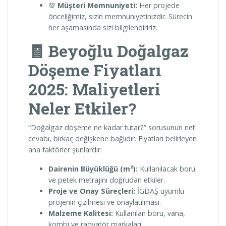
💯
Müşteri Memnuniyeti:
Her projede
önceliğimiz, sizin memnuniyetinizdir. Sürecin
her aşamasında sizi bilgilendiririz.
🧾 Beyoğlu Doğalgaz
Döşeme Fiyatları
2025: Maliyetleri
Neler Etkiler?
“Doğalgaz döşeme ne kadar tutar?” sorusunun net
cevabı, birkaç değişkene bağlıdır. Fiyatları belirleyen
ana faktörler şunlardır:
Dairenin Büyüklüğü (m²):
Kullanılacak boru
ve petek metrajını doğrudan etkiler.
Proje ve Onay Süreçleri:
İGDAŞ uyumlu
projenin çizilmesi ve onaylatılması.
Malzeme Kalitesi:
Kullanılan boru, vana,
kombi ve radyatör markaları.