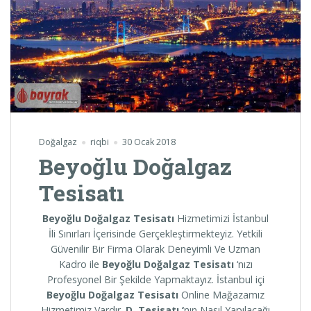
Doğalgaz
riqbi
30 Ocak 2018
Beyoğlu Doğalgaz
Tesisatı
Beyoğlu Doğalgaz Tesisatı
Hizmetimizi İstanbul
İli Sınırları İçerisinde Gerçekleştirmekteyiz. Yetkili
Güvenilir Bir Firma Olarak Deneyimli Ve Uzman
Kadro ile
Beyoğlu
Doğalgaz Tesisatı
‘nızı
Profesyonel Bir Şekilde Yapmaktayız. İstanbul içi
Beyoğlu
Doğalgaz Tesisatı
Online Mağazamız
Hizmetimiz Vardır.
D. Tesisatı ‘
nın Nasıl Yapılacağı