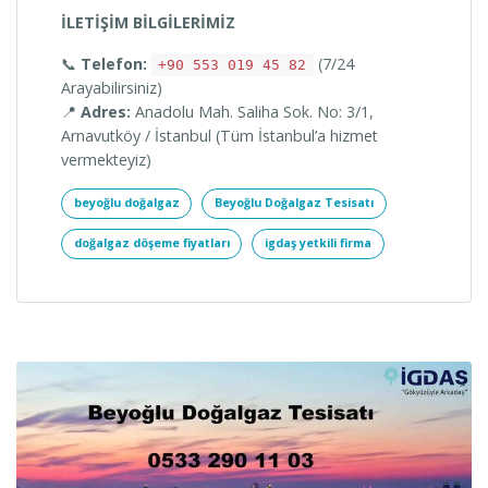
İLETİŞİM BİLGİLERİMİZ
📞
Telefon:
(7/24
+90 553 019 45 82
Arayabilirsiniz)
📍
Adres:
Anadolu Mah. Saliha Sok. No: 3/1,
Arnavutköy / İstanbul (Tüm İstanbul’a hizmet
vermekteyiz)
beyoğlu doğalgaz
Beyoğlu Doğalgaz Tesisatı
doğalgaz döşeme fiyatları
igdaş yetkili firma