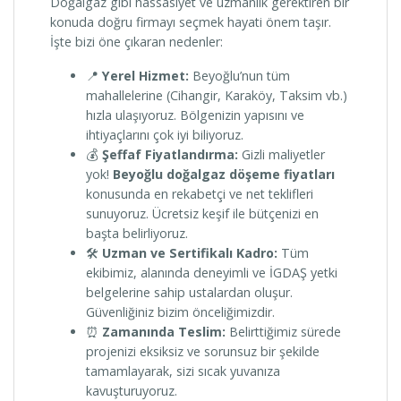
Doğalgaz gibi hassasiyet ve uzmanlık gerektiren bir
konuda doğru firmayı seçmek hayati önem taşır.
İşte bizi öne çıkaran nedenler:
📍
Yerel Hizmet:
Beyoğlu’nun tüm
mahallelerine (Cihangir, Karaköy, Taksim vb.)
hızla ulaşıyoruz. Bölgenizin yapısını ve
ihtiyaçlarını çok iyi biliyoruz.
💰
Şeffaf Fiyatlandırma:
Gizli maliyetler
yok!
Beyoğlu doğalgaz döşeme fiyatları
konusunda en rekabetçi ve net teklifleri
sunuyoruz. Ücretsiz keşif ile bütçenizi en
başta belirliyoruz.
🛠️
Uzman ve Sertifikalı Kadro:
Tüm
ekibimiz, alanında deneyimli ve İGDAŞ yetki
belgelerine sahip ustalardan oluşur.
Güvenliğiniz bizim önceliğimizdir.
⏰
Zamanında Teslim:
Belirttiğimiz sürede
projenizi eksiksiz ve sorunsuz bir şekilde
tamamlayarak, sizi sıcak yuvanıza
kavuşturuyoruz.