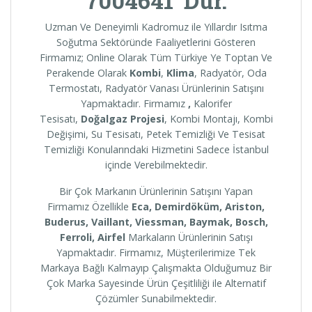
7004641 ‘Dür.
Uzman Ve Deneyimli Kadromuz ile Yıllardır Isıtma
Soğutma Sektöründe Faaliyetlerini Gösteren
Firmamız; Online Olarak Tüm Türkiye Ye Toptan Ve
Perakende Olarak
Kombi
,
Klima
, Radyatör, Oda
Termostatı, Radyatör Vanası Ürünlerinin Satışını
Yapmaktadır. Firmamız
,
Kalorifer
Tesisatı,
Doğalgaz Projesi
, Kombi Montajı, Kombi
Değişimi, Su Tesisatı, Petek Temizliği Ve Tesisat
Temizliği Konularındaki Hizmetini Sadece İstanbul
içinde Verebilmektedir.
Bir Çok Markanın Ürünlerinin Satışını Yapan
Firmamız Özellikle
Eca, Demirdöküm, Ariston,
Buderus, Vaillant, Viessman, Baymak, Bosch,
Ferroli, Airfel
Markaların Ürünlerinin Satışı
Yapmaktadır. Firmamız, Müşterilerimize Tek
Markaya Bağlı Kalmayıp Çalışmakta Olduğumuz Bir
Çok Marka Sayesinde Ürün Çeşitliliği ile Alternatif
Çözümler Sunabilmektedir.